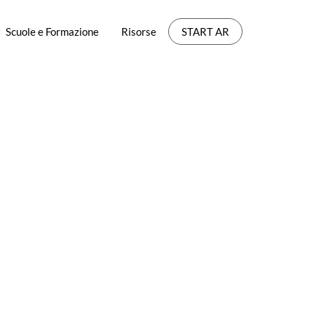
Scuole e Formazione
Risorse
START AR
mentata