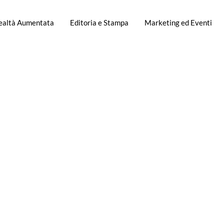
Realtà Aumentata
Editoria e Stampa
Marketing ed Eventi
 Realtà Au
ambi Moto