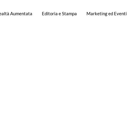
Realtà Aumentata
Editoria e Stampa
Marketing ed Eventi
o l'appren
ienze memora