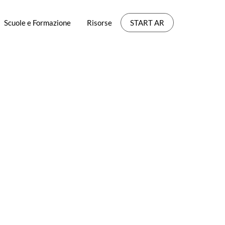
Scuole e Formazione
Risorse
START AR
dimento
bili